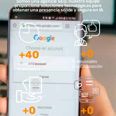
Somos una agencia SEO, nuestro equipo
proporciona soluciones tecnológicas para
obtener una presencia sólida y segura en IA
+
0
+
40
Profesionales
Años de
a su Disposición
Experiencia
+
0
+
0