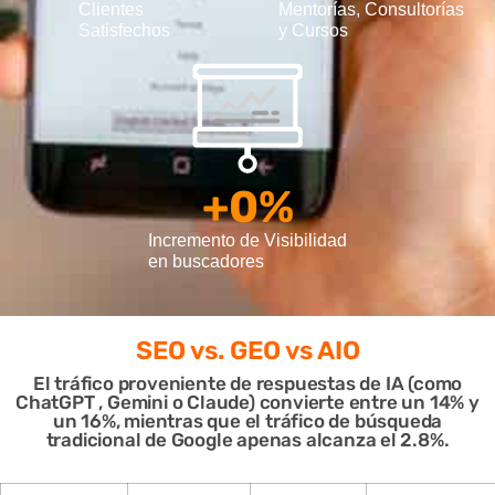
Clientes
Mentorías, Consultorías
Satisfechos
y Cursos
+
0
%
Incremento de Visibilidad
en buscadores
SEO
vs. GEO vs AIO
El tráfico proveniente de respuestas de IA (como
ChatGPT , Gemini o Claude) convierte entre un 14% y
un 16%, mientras que el tráfico de búsqueda
tradicional de Google apenas alcanza el 2.8%.