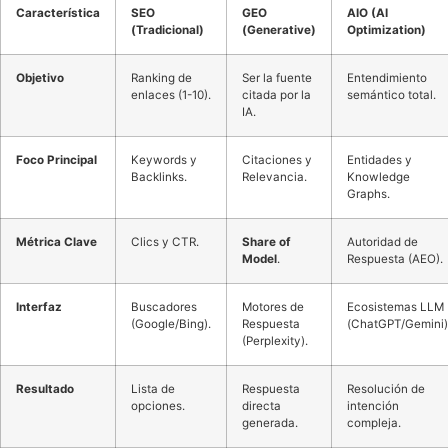
Característica
SEO
GEO
AIO (AI
(Tradicional)
(Generative)
Optimization)
Objetivo
Ranking de
Ser la fuente
Entendimiento
enlaces (1-10).
citada por la
semántico total.
IA.
Foco Principal
Keywords y
Citaciones y
Entidades y
Backlinks.
Relevancia.
Knowledge
Graphs.
Métrica Clave
Clics y CTR.
Share of
Autoridad de
Model
.
Respuesta (AEO).
Interfaz
Buscadores
Motores de
Ecosistemas LLM
(Google/Bing).
Respuesta
(ChatGPT/Gemini)
(Perplexity).
Resultado
Lista de
Respuesta
Resolución de
opciones.
directa
intención
generada.
compleja.