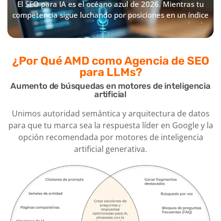
El SEO para IA es el océano azul de 2026. Mientras tu
complejas y naturales,
la IA ignore tu marca o,
competencia sigue luchando por posiciones en un índice
conectando con la
peor aún, genere
que pierde volumen, tu empresa estará ocupando el
intención de búsqueda
«alucinaciones» erróneas
espacio de «fuente oficial» en los nuevos motores de
real del cliente.
sobre tu negocio.
respuesta.
¿Por Qué AMD
como Agencia de SEO
para LLMs?
Aumento de búsquedas en motores de inteligencia
artificial
Unimos autoridad semántica y arquitectura de datos
para que tu marca sea la respuesta líder en Google y la
opción recomendada por motores de inteligencia
artificial generativa.