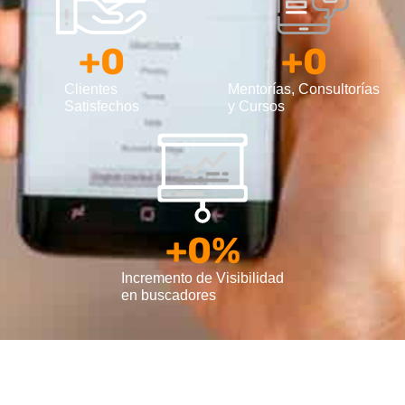
+
0
+
0
Clientes
Mentorías, Consultorías
Satisfechos
y Cursos
+
0
%
Incremento de Visibilidad
en buscadores