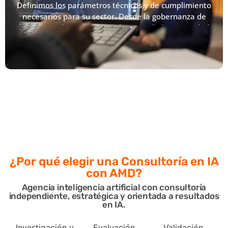
Definimos los parámetros técnicos y de cumplimiento
necesarios para su sector. Desde la gobernanza de
datos hasta los estándares de seguridad y privacidad,
establecemos los requisitos exactos que cada solución
de IA debe cumplir para alinearse perfectamente con
sus metas de negocio y su visión estratégica.
¿Por qué elegir una
Consultoría en IA
con AMD?
Agencia inteligencia artificial con consultoría
independiente, estratégica y orientada a resultados
en IA.
Investigación y
Evaluación
Validación