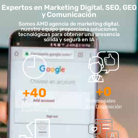
Expertos en Marketing Digital, SEO, GEO
y Comunicación
Somos AMD agencia de marketing digital,
nuestro equipo proporciona soluciones
tecnológicas para obtener una presencia
sólida y segura en IA
+
0
+
40
Profesionales
Años de
a su Disposición
Experiencia