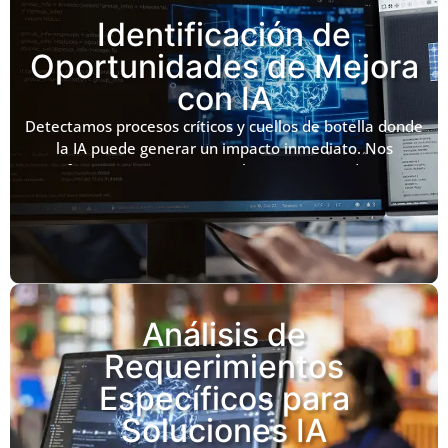
Identificación de
Oportunidades de Mejora
con IA
Detectamos procesos críticos y cuellos de botella donde
la IA puede generar un impacto inmediato. Nos
enfocamos en encontrar soluciones que reduzcan
costos operativos y potencien la productividad,
transformando tareas ineficientes en flujos de trabajo
inteligentes que liberan el talento de su empresa.
Análisis de
Requerimientos
Específicos para
Soluciones IA