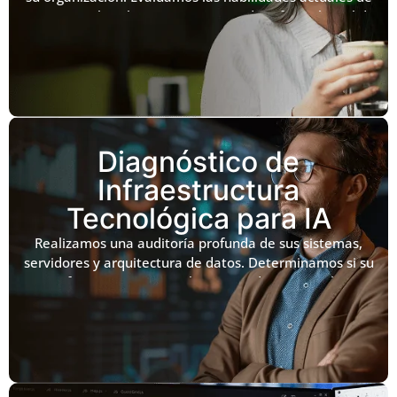
su equipo y la cultura interna para identificar el nivel de
alfabetización en IA, asegurando que la transición
tecnológica cuente con el respaldo de una estructura
humana lista para la adopción y el liderazgo digital.
Diagnóstico de
Infraestructura
Tecnológica para IA
Realizamos una auditoría profunda de sus sistemas,
servidores y arquitectura de datos. Determinamos si su
infraestructura actual es capaz de soportar la
integración de modelos de lenguaje (LLMs) y soluciones
de IA escalables, optimizando la seguridad y la
velocidad de procesamiento para evitar fricciones
técnicas.