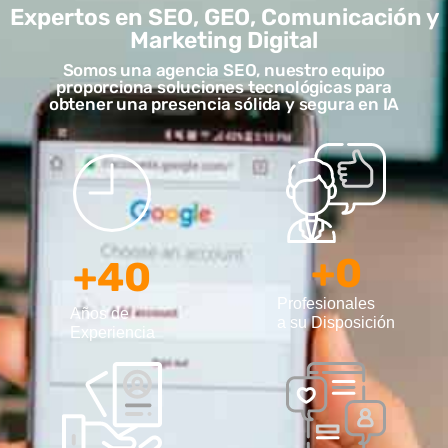
Expertos en SEO, GEO, Comunicación y
Marketing Digital
Somos una agencia SEO, nuestro equipo
proporciona soluciones tecnológicas para
obtener una presencia sólida y segura en IA
+
0
+
40
Profesionales
Años de
a su Disposición
Experiencia