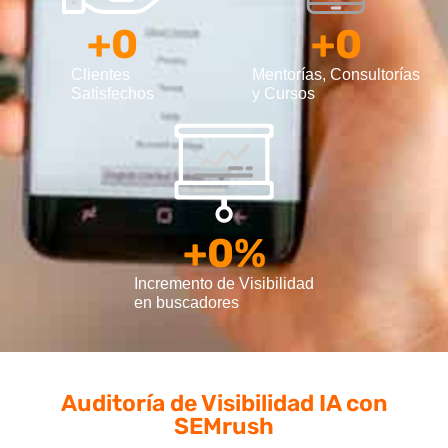
+
0
+
0
Clientes
Mentorías, Consultorías
Satisfechos
y Cursos
+
0
%
Incremento de Visibilidad
en buscadores
Auditoría de Visibilidad IA
con
SEMrush