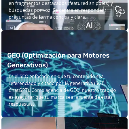
en fragmentos destacados (featured snippets) y
búsquedas por voz. Se centra en responder
preguntas de forma concisa y clara.
GEO (Optimización para Motores
Generativos)
Es el SEO enfocado en que tu contenido sea
referenciado y citado por IA generativa (SGE,
ChatGPT). Como agencia de GEO, nuestro trabajo
es asegurar que tu marca sea la fuente de estas
respuestas.