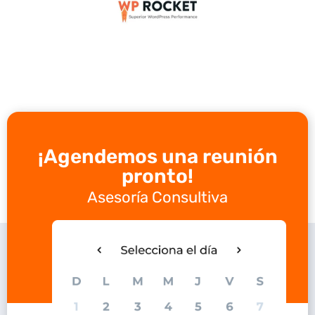
¡Agendemos una reunión
pronto!
Asesoría Consultiva