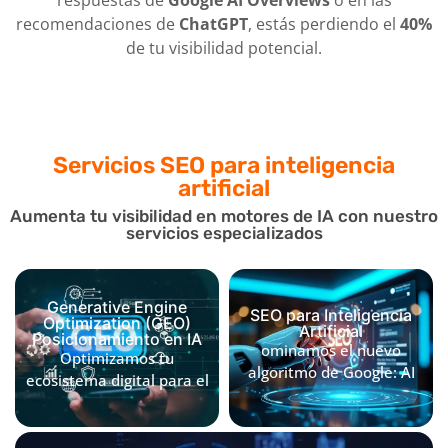
recomendaciones de
ChatGPT
, estás perdiendo el
40%
de tu visibilidad potencial.
Servicios SEO
para inteligencia
artificial
Aumenta tu visibilidad en motores de IA con nuestro
servicios especializados
Generative Engine
SEO para Inteligencia
Optimization (GEO)
Artificial
Posicionamiento en IA
ominamos el nuevo
Optimizamos tu
algoritmo de Google: AI
ecosistema digital para el
Overviews (SGE).
Generative Engine
Estructuramos tu
Optimization. No
contenido para que
buscamos solo clics,