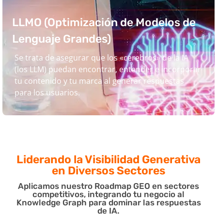
LLMO (Optimización de Modelos de
Lenguaje Grandes)
Se trata de asegurar que los «cerebros» de la IA
(los LLM) puedan encontrar, entender e incorporar
tu contenido y tu marca al generar respuestas
para los usuarios.
Liderando la Visibilidad Generativa
en Diversos Sectores
Aplicamos nuestro Roadmap GEO en sectores
competitivos, integrando tu negocio al
Knowledge Graph para dominar las respuestas
de IA.